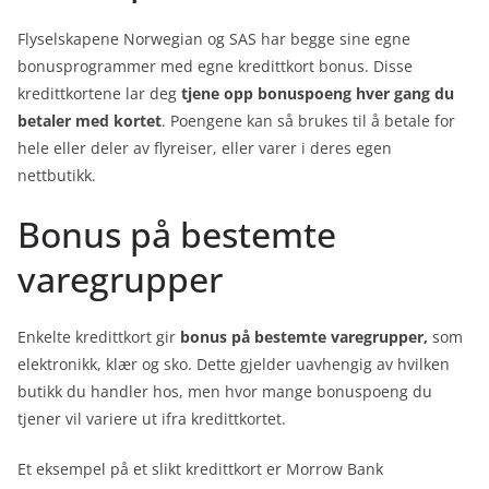
Flyselskapene Norwegian og SAS har begge sine egne
bonusprogrammer med egne kredittkort bonus. Disse
kredittkortene lar deg
tjene opp bonuspoeng hver gang du
betaler med kortet
. Poengene kan så brukes til å betale for
hele eller deler av flyreiser, eller varer i deres egen
nettbutikk.
Bonus på bestemte
varegrupper
Enkelte kredittkort gir
bonus på bestemte varegrupper,
som
elektronikk, klær og sko. Dette gjelder uavhengig av hvilken
butikk du handler hos, men hvor mange bonuspoeng du
tjener vil variere ut ifra kredittkortet.
Et eksempel på et slikt kredittkort er Morrow Bank