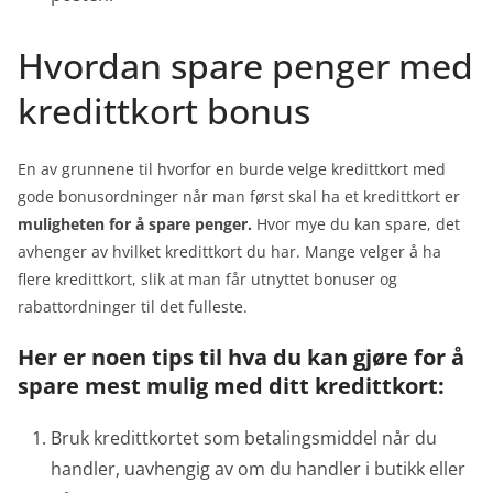
Hvordan spare penger med
kredittkort bonus
En av grunnene til hvorfor en burde velge kredittkort med
gode bonusordninger når man først skal ha et kredittkort er
muligheten for å spare penger.
Hvor mye du kan spare, det
avhenger av hvilket kredittkort du har. Mange velger å ha
flere kredittkort, slik at man får utnyttet bonuser og
rabattordninger til det fulleste.
Her er noen tips til hva du kan gjøre for å
spare mest mulig med ditt kredittkort:
Bruk kredittkortet som betalingsmiddel når du
handler, uavhengig av om du handler i butikk eller