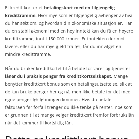
Et kredittkort er et
betalingskort med en tilgjengelig
kredittramme.
Hvor mye som er tilgjengelig avhenger av hva
du har søkt om, og hvordan din økonomiske situasjon er. Har
du en stabil økonomi med en høy inntekt kan du få en høyere
kredittramme, inntil 150 000 kroner. Er inntekten derimot
lavere, eller du har mye gjeld fra før, får du innvilget en
mindre kredittramme.
Når du bruker kredittkortet til å betale for varer og tjenester
låner du i praksis penger fra kredittkortselskapet.
Mange
benytter kredittkort bonus som en betalingsutsettelse, slik at
de kan bruke penger her og nå, men ikke betale for det med
egne penger før lønningen kommer. Hvis du betaler
fakturaen før forfall trenger du ikke tenke på renter, noe som
er grunnen til at mange velger kredittkort fremfor forbrukslån
når det kommer til kortsiktig lån.