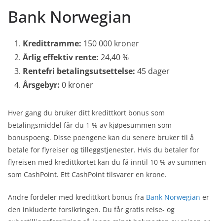
Bank Norwegian
Kredittramme:
150 000 kroner
Årlig effektiv rente:
24,40 %
Rentefri betalingsutsettelse:
45 dager
Årsgebyr:
0 kroner
Hver gang du bruker ditt kredittkort bonus som
betalingsmiddel får du 1 % av kjøpesummen som
bonuspoeng. Disse poengene kan du senere bruker til å
betale for flyreiser og tilleggstjenester. Hvis du betaler for
flyreisen med kredittkortet kan du få inntil 10 % av summen
som CashPoint. Ett CashPoint tilsvarer en krone.
Andre fordeler med kredittkort bonus fra
Bank Norwegian
er
den inkluderte forsikringen. Du får gratis reise- og