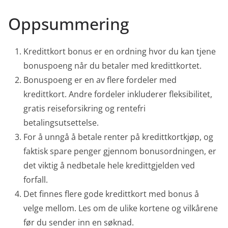
Oppsummering
Kredittkort bonus er en ordning hvor du kan tjene
bonuspoeng når du betaler med kredittkortet.
Bonuspoeng er en av flere fordeler med
kredittkort. Andre fordeler inkluderer fleksibilitet,
gratis reiseforsikring og rentefri
betalingsutsettelse.
For å unngå å betale renter på kredittkortkjøp, og
faktisk spare penger gjennom bonusordningen, er
det viktig å nedbetale hele kredittgjelden ved
forfall.
Det finnes flere gode kredittkort med bonus å
velge mellom. Les om de ulike kortene og vilkårene
før du sender inn en søknad.