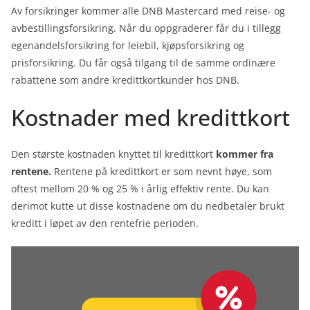
Av forsikringer kommer alle DNB Mastercard med reise- og
avbestillingsforsikring. Når du oppgraderer får du i tillegg
egenandelsforsikring for leiebil, kjøpsforsikring og
prisforsikring. Du får også tilgang til de samme ordinære
rabattene som andre kredittkortkunder hos DNB.
Kostnader med kredittkort
Den største kostnaden knyttet til kredittkort
kommer fra
rentene.
Rentene på kredittkort er som nevnt høye, som
oftest mellom 20 % og 25 % i årlig effektiv rente. Du kan
derimot kutte ut disse kostnadene om du nedbetaler brukt
kreditt i løpet av den rentefrie perioden.