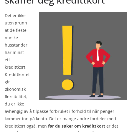
Det er ikke
uten grunn
at de fleste
norske
husstander
har minst
ett
kredittkort.
Kredittkortet
gir
økonomisk
fleksibilitet,
du er ikke
avhengig av å tilpasse forbruket i forhold til når penger
kommer inn på konto. Det er mange andre fordeler med
kredittkort også, men
før du søker om kredittkort
er det