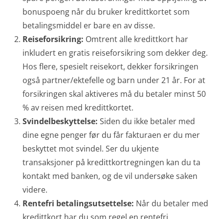
bonuspoeng når du bruker kredittkortet som
betalingsmiddel er bare en av disse.
Reiseforsikring:
Omtrent alle kredittkort har
inkludert en gratis reiseforsikring som dekker deg.
Hos flere, spesielt reisekort, dekker forsikringen
også partner/ektefelle og barn under 21 år. For at
forsikringen skal aktiveres må du betaler minst 50
% av reisen med kredittkortet.
Svindelbeskyttelse:
Siden du ikke betaler med
dine egne penger før du får fakturaen er du mer
beskyttet mot svindel. Ser du ukjente
transaksjoner på kredittkortregningen kan du ta
kontakt med banken, og de vil undersøke saken
videre.
Rentefri betalingsutsettelse:
Når du betaler med
kredittkort har du som regel en rentefri