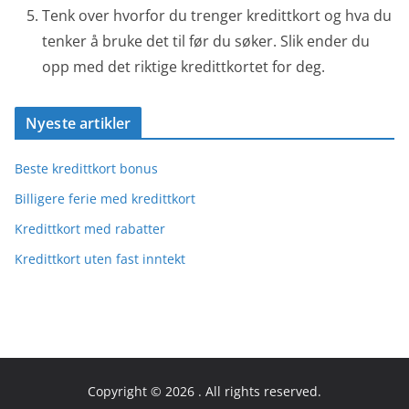
Tenk over hvorfor du trenger kredittkort og hva du
tenker å bruke det til før du søker. Slik ender du
opp med det riktige kredittkortet for deg.
Nyeste artikler
Beste kredittkort bonus
Billigere ferie med kredittkort
Kredittkort med rabatter
Kredittkort uten fast inntekt
Copyright © 2026
. All rights reserved.