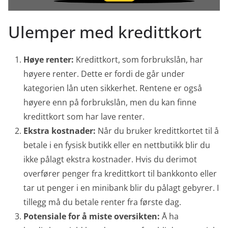
Ulemper med kredittkort
Høye renter:
Kredittkort, som forbrukslån, har
høyere renter. Dette er fordi de går under
kategorien lån uten sikkerhet. Rentene er også
høyere enn på forbrukslån, men du kan finne
kredittkort som har lave renter.
Ekstra kostnader:
Når du bruker kredittkortet til å
betale i en fysisk butikk eller en nettbutikk blir du
ikke pålagt ekstra kostnader. Hvis du derimot
overfører penger fra kredittkort til bankkonto eller
tar ut penger i en minibank blir du pålagt gebyrer. I
tillegg må du betale renter fra første dag.
Potensiale for å miste oversikten:
Å ha