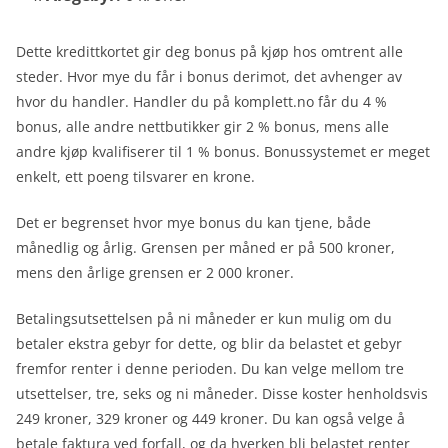
Dette kredittkortet gir deg bonus på kjøp hos omtrent alle
steder. Hvor mye du får i bonus derimot, det avhenger av
hvor du handler. Handler du på komplett.no får du 4 %
bonus, alle andre nettbutikker gir 2 % bonus, mens alle
andre kjøp kvalifiserer til 1 % bonus. Bonussystemet er meget
enkelt, ett poeng tilsvarer en krone.
Det er begrenset hvor mye bonus du kan tjene, både
månedlig og årlig. Grensen per måned er på 500 kroner,
mens den årlige grensen er 2 000 kroner.
Betalingsutsettelsen på ni måneder er kun mulig om du
betaler ekstra gebyr for dette, og blir da belastet et gebyr
fremfor renter i denne perioden. Du kan velge mellom tre
utsettelser, tre, seks og ni måneder. Disse koster henholdsvis
249 kroner, 329 kroner og 449 kroner. Du kan også velge å
betale faktura ved forfall, og da hverken bli belastet renter