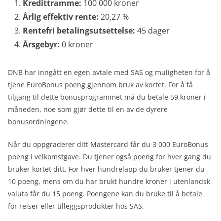
Kredittramme:
100 000 kroner
Årlig effektiv rente:
20,27 %
Rentefri betalingsutsettelse:
45 dager
Årsgebyr:
0 kroner
DNB har inngått en egen avtale med SAS og muligheten for å
tjene EuroBonus poeng gjennom bruk av kortet. For å få
tilgang til dette bonusprogrammet må du betale 59 kroner i
måneden, noe som gjør dette til en av de dyrere
bonusordningene.
Når du oppgraderer ditt Mastercard får du 3 000 EuroBonus
poeng i velkomstgave. Du tjener også poeng for hver gang du
bruker kortet ditt. For hver hundrelapp du bruker tjener du
10 poeng, mens om du har brukt hundre kroner i utenlandsk
valuta får du 15 poeng. Poengene kan du bruke til å betale
for reiser eller tilleggsprodukter hos SAS.