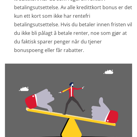
betalingsutsettelse. Av alle kredittkort bonus er det
kun ett kort som ikke har rentefri
betalingsutsettelse. Hvis du betaler innen fristen vil
du ikke bli pålagt å betale renter, noe som gjør at
du faktisk sparer penger når du tjener
bonuspoeng eller får rabatter.